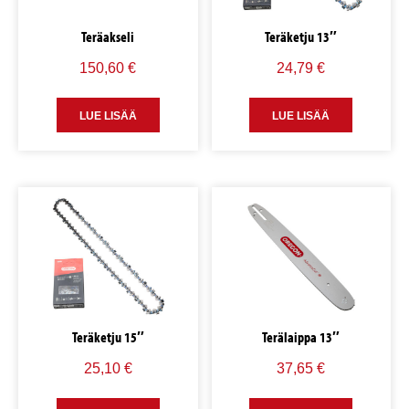
Teräakseli
Teräketju 13″
150,60
€
24,79
€
LUE LISÄÄ
LUE LISÄÄ
Teräketju 15″
Terälaippa 13″
25,10
€
37,65
€