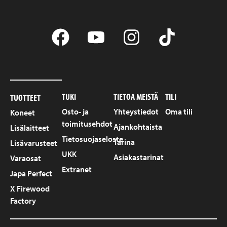
TUKI
TIETOA MEISTÄ
TILI
TUOTTEET
Osto- ja
Yhteystiedot
Oma tili
Koneet
toimitusehdot
Ajankohtaista
Lisälaitteet
Tietosuojaseloste
Tarina
Lisävarusteet
UKK
Asiakastarinat
Varaosat
Extranet
Japa Perfect
X Firewood
Factory