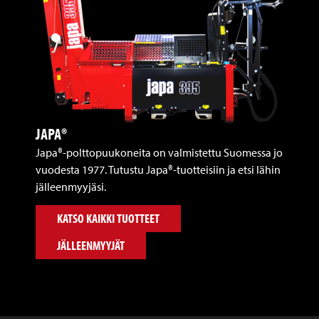
JAPA®
Japa®-polttopuukoneita on valmistettu Suomessa jo
vuodesta 1977. Tutustu Japa®-tuotteisiin ja etsi lähin
jälleenmyyjäsi.
KATSO KAIKKI TUOTTEET
JÄLLEENMYYJÄT