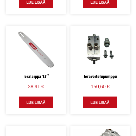
LUE LISÄÄ
LUE LISÄÄ
Terälaippa 15″
Terävoitelupumppu
38,91
€
150,60
€
LUE LISÄÄ
LUE LISÄÄ