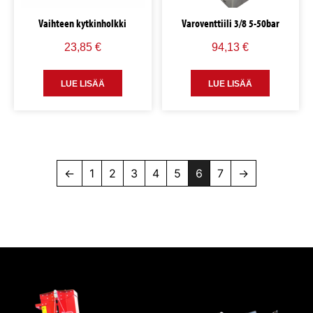
Vaihteen kytkinholkki
Varoventtiili 3/8 5-50bar
23,85
€
94,13
€
LUE LISÄÄ
LUE LISÄÄ
←
1
2
3
4
5
6
7
→