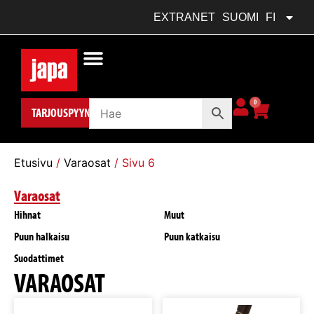
FRANÇAIS
FR
EXTRANET
SUOMI
FI
POLSKI
PL
0
TARJOUSPYYNTÖ
Etusivu
/
Varaosat
/ Sivu 6
Varaosat
Hihnat
Muut
Puun halkaisu
Puun katkaisu
Suodattimet
VARAOSAT