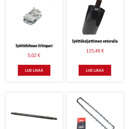
Syöttökuljettimen vetorulla
Syöttöhihnan liitinpari
115,46
€
5,02
€
LUE LISÄÄ
LUE LISÄÄ