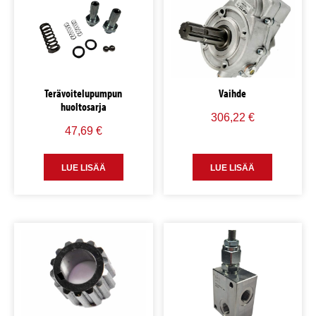
Terävoitelupumpun
Vaihde
huoltosarja
306,22
€
47,69
€
LUE LISÄÄ
LUE LISÄÄ