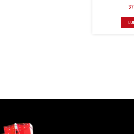
37
LU