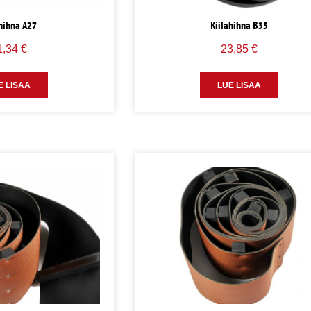
ahihna A27
Kiilahihna B35
1,34
€
23,85
€
E LISÄÄ
LUE LISÄÄ