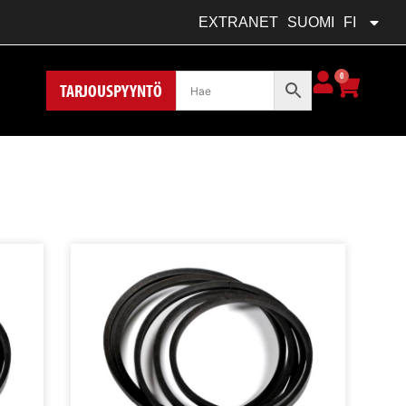
FRANÇAIS
FR
EXTRANET
SUOMI
FI
POLSKI
PL
0
TARJOUSPYYNTÖ