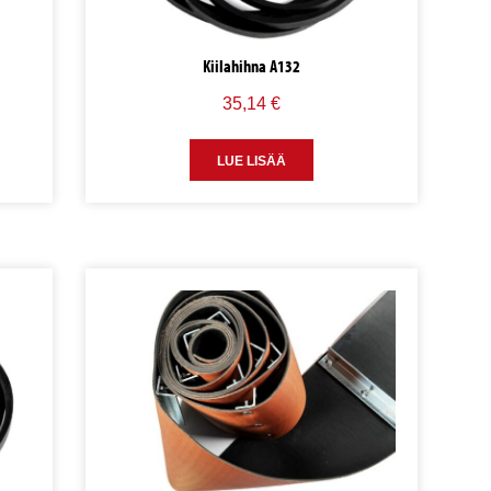
Kiilahihna A132
35,14
€
LUE LISÄÄ