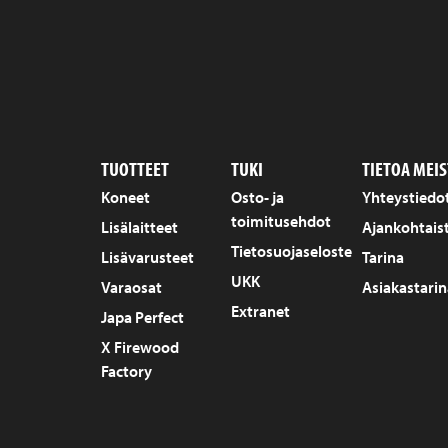
TUOTTEET
TUKI
TIETOA MEIS
Koneet
Osto- ja
Yhteystiedo
toimitusehdot
Lisälaitteet
Ajankohtais
Tietosuojaseloste
Lisävarusteet
Tarina
UKK
Varaosat
Asiakastarin
Extranet
Japa Perfect
X Firewood
Factory