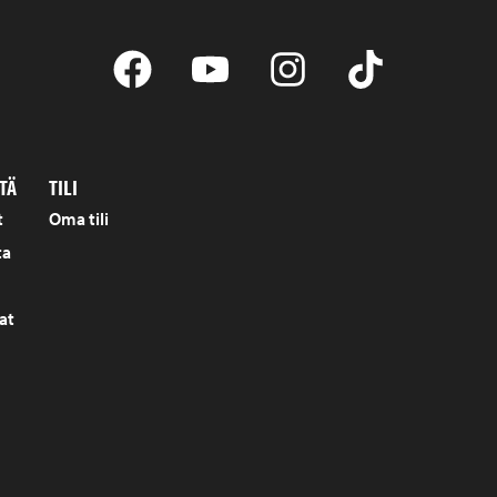
TÄ
TILI
t
Oma tili
ta
at