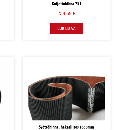
Kuljetinhihna 731
234,69
€
LUE LISÄÄ
Syöttöhihna, hakasliitos 1850mm