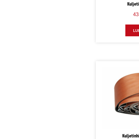
Kuljet
43
LU
Kuljetin