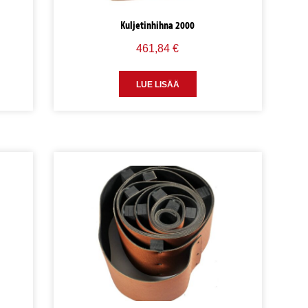
Kuljetinhihna 2000
461,84
€
LUE LISÄÄ