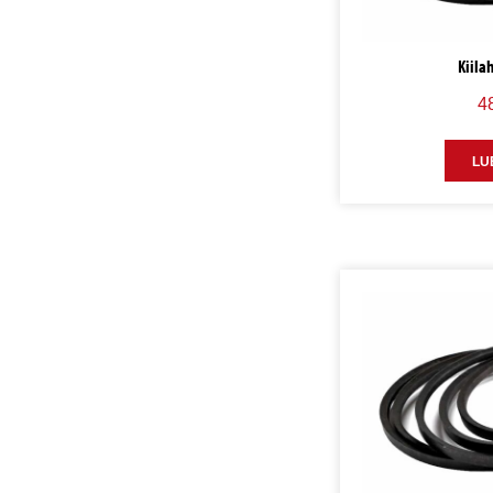
Kiila
4
LU