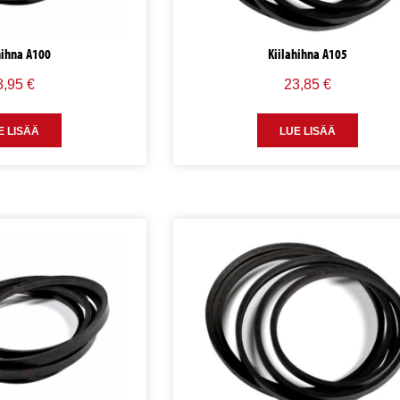
hihna A100
Kiilahihna A105
8,95
€
23,85
€
E LISÄÄ
LUE LISÄÄ