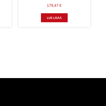
179,47
€
LUE LISÄÄ