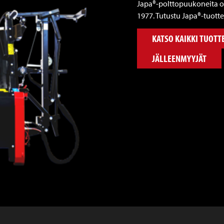
Japa®-polttopuukoneita o
1977. Tutustu Japa®-tuottei
KATSO KAIKKI TUOTT
JÄLLEENMYYJÄT