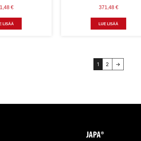
1,48
€
371,48
€
E LISÄÄ
LUE LISÄÄ
1
2
→
JAPA®