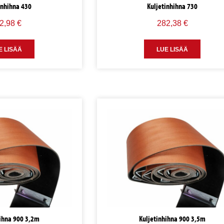
inhihna 430
Kuljetinhihna 730
2,98
€
282,38
€
E LISÄÄ
LUE LISÄÄ
hihna 900 3,2m
Kuljetinhihna 900 3,5m