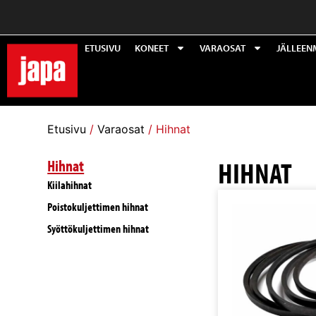
ETUSIVU
KONEET
VARAOSAT
JÄLLEEN
Etusivu
/
Varaosat
/ Hihnat
HIHNAT
Hihnat
Kiilahihnat
Poistokuljettimen hihnat
Syöttökuljettimen hihnat