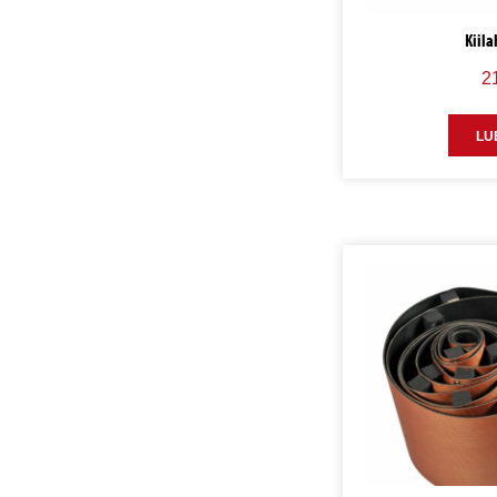
Kiil
2
LU