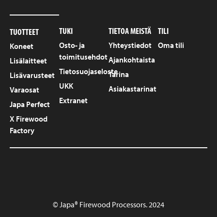
TUKI
TIETOA MEISTÄ
TILI
TUOTTEET
Osto- ja
Yhteystiedot
Oma tili
Koneet
toimitusehdot
Ajankohtaista
Lisälaitteet
Tietosuojaseloste
Tarina
Lisävarusteet
UKK
Asiakastarinat
Varaosat
Extranet
Japa Perfect
X Firewood
Factory
© Japa® Firewood Processors. 2024