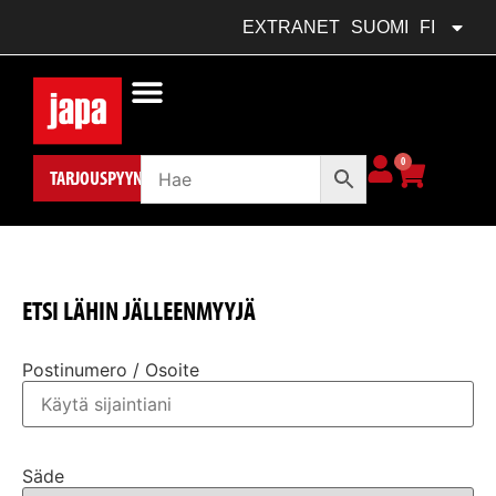
FRANÇAIS
FR
EXTRANET
SUOMI
FI
POLSKI
PL
0
TARJOUSPYYNTÖ
ETSI LÄHIN JÄLLEENMYYJÄ
Postinumero / Osoite
Säde