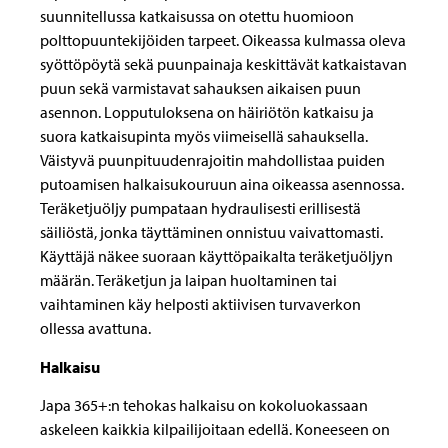
suunnitellussa katkaisussa on otettu huomioon
polttopuuntekijöiden tarpeet. Oikeassa kulmassa oleva
syöttöpöytä sekä puunpainaja keskittävät katkaistavan
puun sekä varmistavat sahauksen aikaisen puun
asennon. Lopputuloksena on häiriötön katkaisu ja
suora katkaisupinta myös viimeisellä sahauksella.
Väistyvä puunpituudenrajoitin mahdollistaa puiden
putoamisen halkaisukouruun aina oikeassa asennossa.
Teräketjuöljy pumpataan hydraulisesti erillisestä
säiliöstä, jonka täyttäminen onnistuu vaivattomasti.
Käyttäjä näkee suoraan käyttöpaikalta teräketjuöljyn
määrän. Teräketjun ja laipan huoltaminen tai
vaihtaminen käy helposti aktiivisen turvaverkon
ollessa avattuna.
Halkaisu
Japa 365+:n tehokas halkaisu on kokoluokassaan
askeleen kaikkia kilpailijoitaan edellä. Koneeseen on