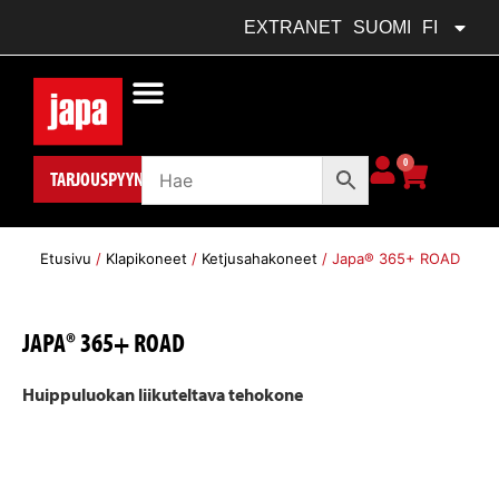
FRANÇAIS
FR
EXTRANET
SUOMI
FI
POLSKI
PL
0
TARJOUSPYYNTÖ
Etusivu
/
Klapikoneet
/
Ketjusahakoneet
/ Japa® 365+ ROAD
JAPA® 365+ ROAD
Huippuluokan liikuteltava tehokone