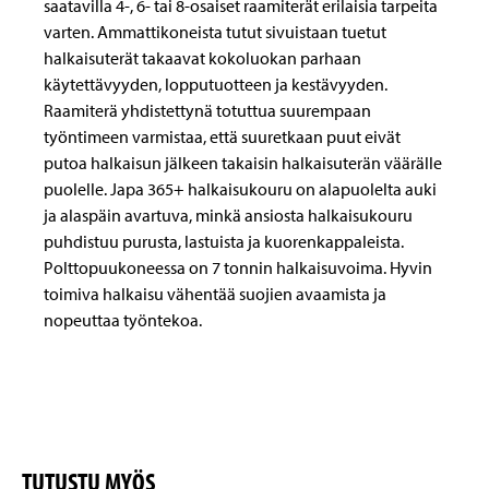
saatavilla 4-, 6- tai 8-osaiset raamiterät erilaisia tarpeita
varten. Ammattikoneista tutut sivuistaan tuetut
halkaisuterät takaavat kokoluokan parhaan
käytettävyyden, lopputuotteen ja kestävyyden.
Raamiterä yhdistettynä totuttua suurempaan
työntimeen varmistaa, että suuretkaan puut eivät
putoa halkaisun jälkeen takaisin halkaisuterän väärälle
puolelle. Japa 365+ halkaisukouru on alapuolelta auki
ja alaspäin avartuva, minkä ansiosta halkaisukouru
puhdistuu purusta, lastuista ja kuorenkappaleista.
Polttopuukoneessa on 7 tonnin halkaisuvoima. Hyvin
toimiva halkaisu vähentää suojien avaamista ja
nopeuttaa työntekoa.
TUTUSTU MYÖS