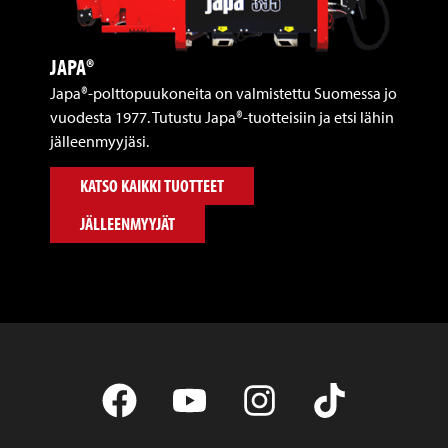
JAPA®
Japa®-polttopuukoneita on valmistettu Suomessa jo
vuodesta 1977. Tutustu Japa®-tuotteisiin ja etsi lähin
jälleenmyyjäsi.
KATSO KAIKKI TUOTTEET
JÄLLEENMYYJÄT