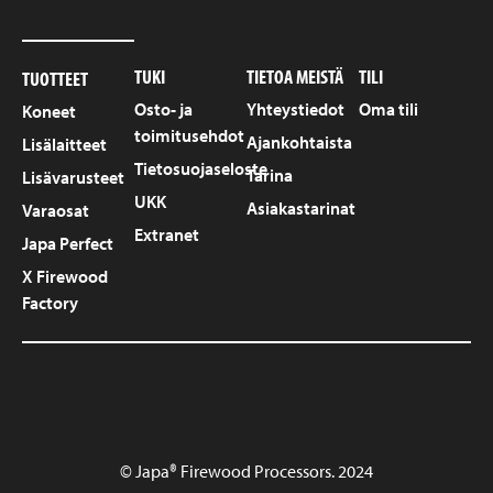
TUKI
TIETOA MEISTÄ
TILI
TUOTTEET
Osto- ja
Yhteystiedot
Oma tili
Koneet
toimitusehdot
Ajankohtaista
Lisälaitteet
Tietosuojaseloste
Tarina
Lisävarusteet
UKK
Asiakastarinat
Varaosat
Extranet
Japa Perfect
X Firewood
Factory
© Japa® Firewood Processors. 2024