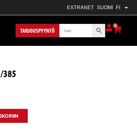
FRANÇAIS
FR
EXTRANET
SUOMI
FI
POLSKI
PL
0
TARJOUSPYYNTÖ
5/385
SKORIIN