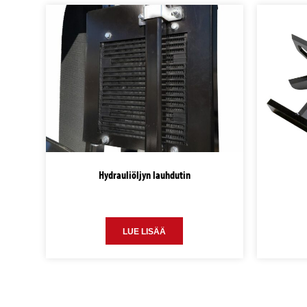
Hydrauliöljyn lauhdutin
LUE LISÄÄ