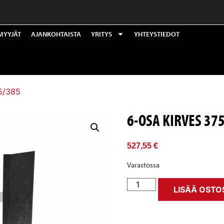
MYYJÄT
AJANKOHTAISTA
YRITYS
YHTEYSTIEDOT
75/385
6-OSA KIRVES 37
527,55
€
Varastossa
LISÄÄ OSTO