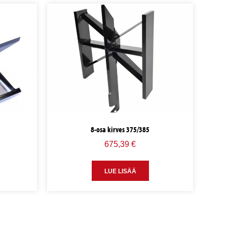
8-osa kirves 375/385
675,39
€
LUE LISÄÄ