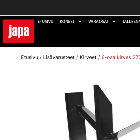
ETUSIVU
KONEET
VARAOSAT
JÄLLEEN
Etusivu
/
Lisävarusteet
/
Kirveet
/ 6-osa kirves 3