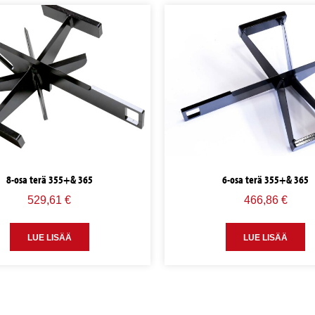
8-osa terä 355+& 365
6-osa terä 355+& 365
529,61
€
466,86
€
LUE LISÄÄ
LUE LISÄÄ