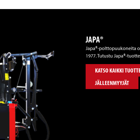
JAPA®
Japa®-polttopuukoneita o
1977. Tutustu Japa®-tuottei
KATSO KAIKKI TUOTT
JÄLLEENMYYJÄT