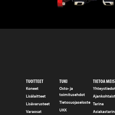
TUOTTEET
TUKI
TIETOA MEIS
Koneet
Osto- ja
Yhteystiedo
toimitusehdot
Lisälaitteet
Ajankohtais
Tietosuojaseloste
Lisävarusteet
Tarina
UKK
Varaosat
Asiakastarin