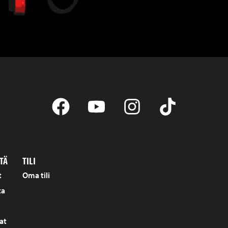
TÄ
TILI
t
Oma tili
ta
at