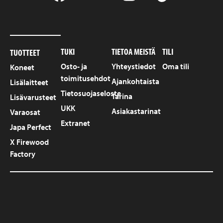
TUKI
TIETOA MEISTÄ
TILI
TUOTTEET
Osto- ja
Yhteystiedot
Oma tili
Koneet
toimitusehdot
Ajankohtaista
Lisälaitteet
Tietosuojaseloste
Tarina
Lisävarusteet
UKK
Asiakastarinat
Varaosat
Extranet
Japa Perfect
X Firewood
Factory