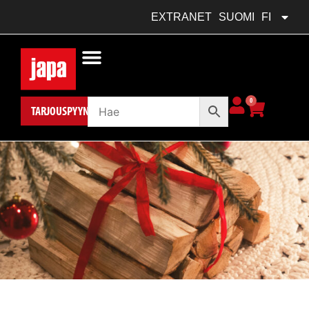
FRANÇAIS
FR
EXTRANET
SUOMI
FI
POLSKI
PL
0
TARJOUSPYYNTÖ