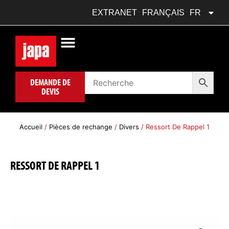
DEUTSCH
DE
EXTRANET
FRANÇAIS
FR
POLSKI
PL
DEMANDE DE
DEVIS
Accueil
/
Pièces de rechange
/
Divers
/ Ressort De Rappel 1
RESSORT DE RAPPEL 1