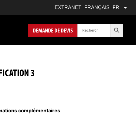
DEUTSCH
DE
EXTRANET
FRANÇAIS
FR
POLSKI
PL
DEMANDE DE DEVIS
FICATION 3
mations complémentaires