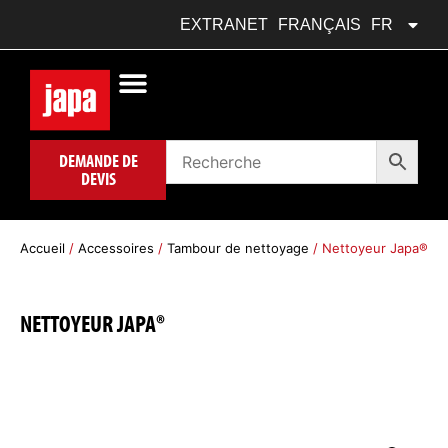
DEUTSCH
DE
EXTRANET
FRANÇAIS
FR
POLSKI
PL
DEMANDE DE
DEVIS
Accueil
/
Accessoires
/
Tambour de nettoyage
/ Nettoyeur Japa®
NETTOYEUR JAPA®