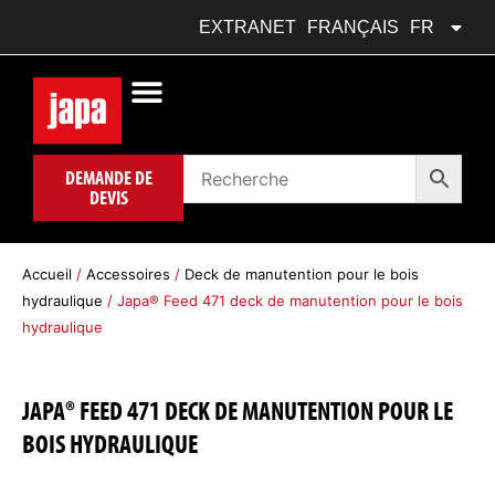
DEUTSCH
DE
EXTRANET
FRANÇAIS
FR
POLSKI
PL
DEMANDE DE
DEVIS
Accueil
/
Accessoires
/
Deck de manutention pour le bois
hydraulique
/ Japa® Feed 471 deck de manutention pour le bois
hydraulique
JAPA® FEED 471 DECK DE MANUTENTION POUR LE
BOIS HYDRAULIQUE