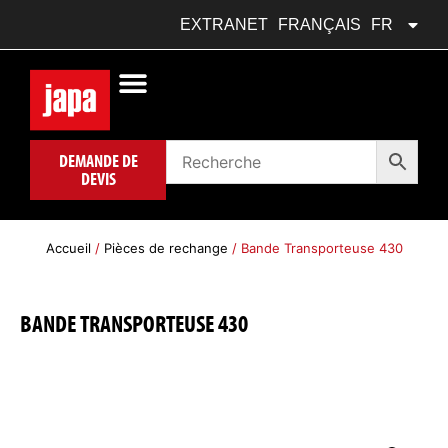
DEUTSCH
DE
EXTRANET
FRANÇAIS
FR
POLSKI
PL
DEMANDE DE
DEVIS
Accueil
/
Pièces de rechange
/ Bande Transporteuse 430
BANDE TRANSPORTEUSE 430