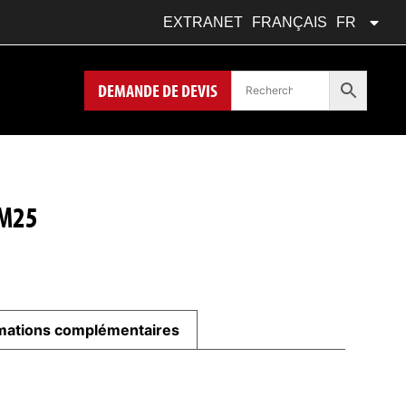
DEUTSCH
DE
EXTRANET
FRANÇAIS
FR
POLSKI
PL
DEMANDE DE DEVIS
 M25
mations complémentaires