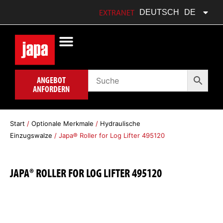
FRANÇAIS
FR
EXTRANET
DEUTSCH
DE
POLSKI
PL
ANGEBOT
ANFORDERN
Start
/
Optionale Merkmale
/
Hydraulische
Einzugswalze
/ Japa® Roller for Log Lifter 495120
JAPA® ROLLER FOR LOG LIFTER 495120