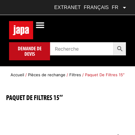
DEUTSCH
DE
EXTRANET
FRANÇAIS
FR
POLSKI
PL
DEMANDE DE
DEVIS
Accueil
/
Pièces de rechange
/
Filtres
/ Paquet De Filtres 15″
PAQUET DE FILTRES 15″